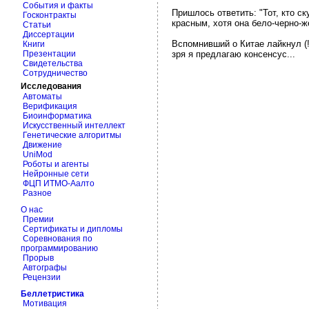
События и факты
Пришлось ответить: "Тот, кто с
Госконтракты
красным, хотя она бело-черно-ж
Статьи
Диссертации
Вспомнивший о Китае лайкнул (!
Книги
Презентации
зря я предлагаю консенсус...
Свидетельства
Сотрудничество
Исследования
Автоматы
Верификация
Биоинформатика
Искусственный интеллект
Генетические алгоритмы
Движение
UniMod
Роботы и агенты
Нейронные сети
ФЦП ИТМО-Аалто
Разное
О нас
Премии
Сертификаты и дипломы
Соревнования по
программированию
Прорыв
Автографы
Рецензии
Беллетристика
Мотивация