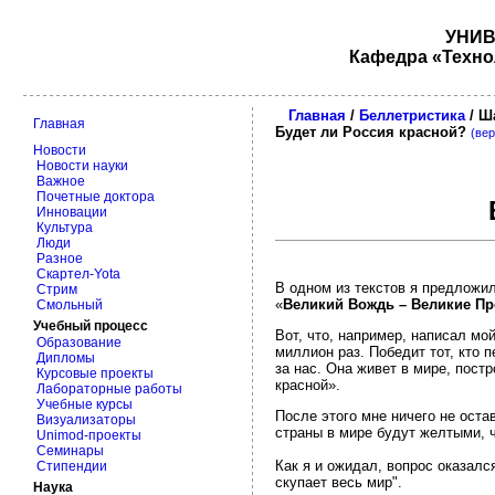
УНИВ
Кафедра «Техно
Главная
/
Беллетристика
/ Ш
Главная
Будет ли Россия красной?
(вер
Новости
Новости науки
Важное
Почетные доктора
Инновации
Культура
Люди
Разное
Скартел-Yota
В одном из текстов я предложи
Стрим
«
Великий Вождь – Великие Пр
Смольный
Учебный процесс
Вот, что, например, написал м
Образование
миллион раз. Победит тот, кто 
Дипломы
за нас. Она живет в мире, пост
Курсовые проекты
красной».
Лабораторные работы
Учебные курсы
После этого мне ничего не оста
Визуализаторы
страны в мире будут желтыми, ч
Unimod-проекты
Семинары
Как я и ожидал, вопрос оказалс
Стипендии
скупает весь мир".
Наука