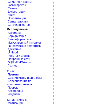
События и факты
Госконтракты
Статьи
Диссертации
Книги
Презентации
Свидетельства
Сотрудничество
Исследования
Автоматы
Верификация
Биоинформатика
Искусственный интеллект
Генетические алгоритмы
Движение
UniMod
Роботы и агенты
Нейронные сети
ФЦП ИТМО-Аалто
Разное
О нас
Премии
Сертификаты и дипломы
Соревнования по
программированию
Прорыв
Автографы
Рецензии
Беллетристика
Мотивация